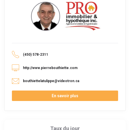
(450) 578-2311
http://www.pierrebouthiette.com
bouthiettelatulippe@videotron.ca
En savoir plus
Taux du jour