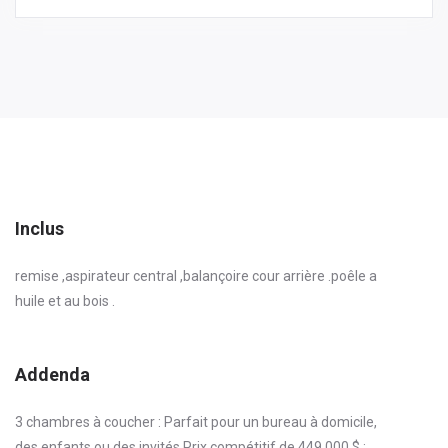
Inclus
remise ,aspirateur central ,balançoire cour arrière .poêle a
huile et au bois .
Addenda
3 chambres à coucher : Parfait pour un bureau à domicile,
des enfants ou des invités.Prix compétitif de 449 000 $ :