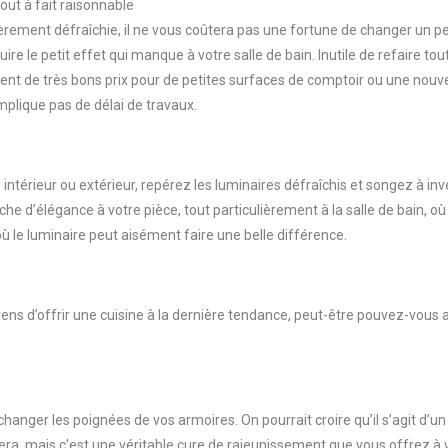
ut à fait raisonnable
èrement défraîchie, il ne vous coûtera pas une fortune de changer un pe
e le petit effet qui manque à votre salle de bain. Inutile de refaire toute
ent de très bons prix pour de petites surfaces de comptoir ou une nouvel
mplique pas de délai de travaux.
s
ge intérieur ou extérieur, repérez les luminaires défraîchis et songez à i
he d’élégance à votre pièce, tout particulièrement à la salle de bain, o
où le luminaire peut aisément faire une belle différence.
ens d’offrir une cuisine à la dernière tendance, peut-être pouvez-vous
changer les poignées de vos armoires. On pourrait croire qu’il s’agit d’un
a, mais c’est une véritable cure de rajeunissement que vous offrez à v