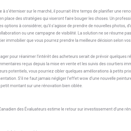
 s’éterniser sur le marché, il pourrait être temps de planifier une renc
en place des stratégies qui viseront faire bouger les choses. Un profess
es options à considérer, qu’il s’agisse de prendre de nouvelles photos, d’o
ollaboration ou une campagne de visibilité. La solution ne se résume pas 
rtier immobilier que vous pourrez prendre la meilleure décision selon vos
sager pour réanimer l’intérêt des acheteurs serait de prévoir quelques 
entaires reçus depuis la mise en vente et les suivis des courtiers imm
urs potentiels, vous pourriez cibler quelques améliorations à petits prix
ntation. S’il ne faut jamais négliger l’effet wow d’une nouvelle peinture 
un petit montant sur une rénovation bien ciblée.
 Canadien des Évaluateurs estime le retour sur investissement d’une rén