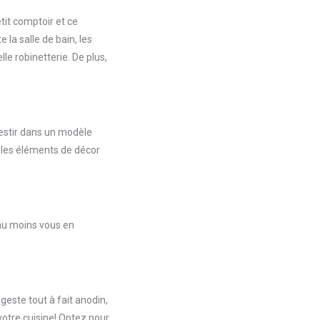
tit comptoir et ce
 la salle de bain, les
le robinetterie. De plus,
nvestir dans un modèle
ù les éléments de décor
 au moins vous en
 geste tout à fait anodin,
otre cuisine! Optez pour