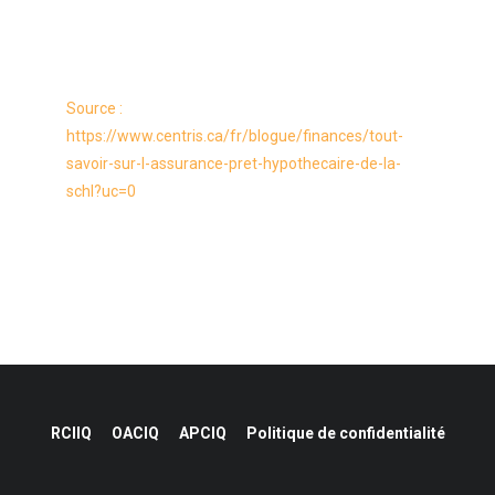
Source :
https://www.centris.ca/fr/blogue/finances/tout-
savoir-sur-l-assurance-pret-hypothecaire-de-la-
schl?uc=0
RCIIQ
OACIQ
APCIQ
Politique de confidentialité