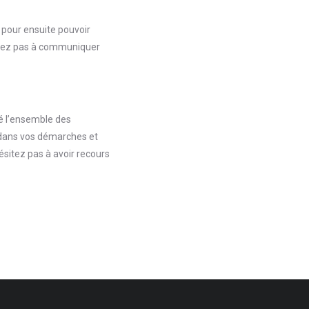
R pour ensuite pouvoir
sitez pas à communiquer
ré l’ensemble des
 dans vos démarches et
ésitez pas à avoir recours