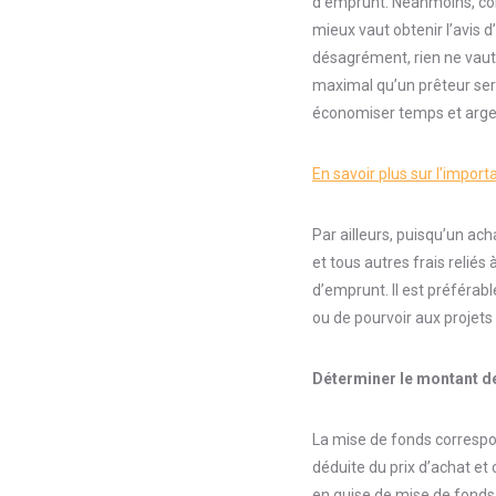
d’emprunt. Néanmoins, com
mieux vaut obtenir l’avis d
désagrément, rien ne vaut 
maximal qu’un prêteur ser
économiser temps et argen
En savoir plus sur l’import
Par ailleurs, puisqu’un ach
et tous autres frais reliés
d’emprunt. Il est préféra
ou de pourvoir aux projets 
Déterminer le montant de
La mise de fonds correspo
déduite du prix d’achat et
en guise de mise de fonds 