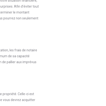
tre situation financière,
rprises. Afin d’éviter tout
éterminer le montant
vous pourrez non seulement
tion, les frais de notaire
aximum de sa capacité
 de pallier aux imprévus
propriété. Celle-ci est
ue vous devrez acquitter