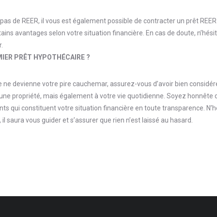
ez pas de REER, il vous est également possible de contracter un prêt REE
tains avantages selon votre situation financière. En cas de doute, n’hé
r.
IER PRÊT HYPOTHÉCAIRE ?
ve ne devienne votre pire cauchemar, assurez-vous d’avoir bien considé
d’une propriété, mais également à votre vie quotidienne. Soyez honnête
s qui constituent votre situation financière en toute transparence. N’h
 il saura vous guider et s’assurer que rien n’est laissé au hasard.