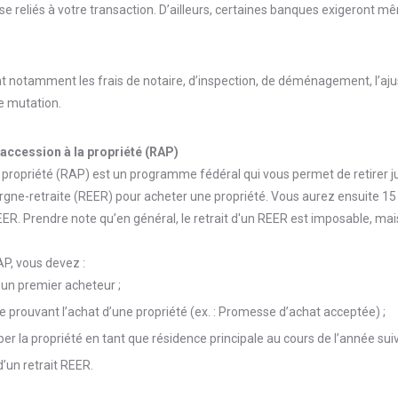
se reliés à votre transaction. D’ailleurs, certaines banques exigeront m
nt notamment les frais de notaire, d’inspection, de déménagement, l’a
de mutation.
accession à la propriété (RAP)
a propriété (RAP) est un programme fédéral qui vous permet de retirer 
rgne-retraite (REER) pour acheter une propriété. Vous aurez ensuite 15
R. Prendre note qu’en général, le retrait d'un REER est imposable, mais q
AP, vous devez :
un premier acheteur ;
e prouvant l’achat d’une propriété (ex. : Promesse d’achat acceptée) ;
per la propriété en tant que résidence principale au cours de l’année suiv
d’un retrait REER.