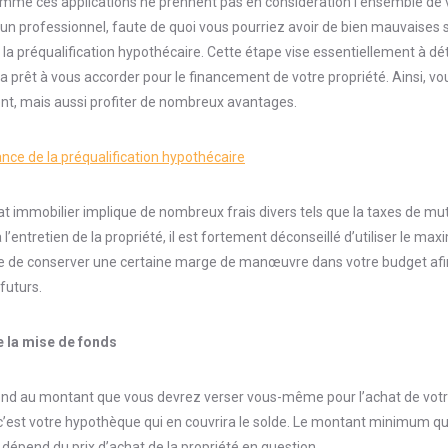
me ces applications ne prennent pas en considération l’ensemble de vo
’un professionnel, faute de quoi vous pourriez avoir de bien mauvaises su
la préqualification hypothécaire. Cette étape vise essentiellement à d
a prêt à vous accorder pour le financement de votre propriété. Ainsi, 
t, mais aussi profiter de nombreux avantages.
ance de la préqualification hypothécaire
at immobilier implique de nombreux frais divers tels que la taxes de muta
 à l’entretien de la propriété, il est fortement déconseillé d’utiliser le m
ble de conserver une certaine marge de manœuvre dans votre budget afin
futurs.
 la mise de fonds
nd au montant que vous devrez verser vous-même pour l’achat de votre 
 c’est votre hypothèque qui en couvrira le solde. Le montant minimum q
dépend du prix d’achat de la propriété en question.