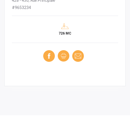
428 - 430, Rue Principale
#9653234
726 MC