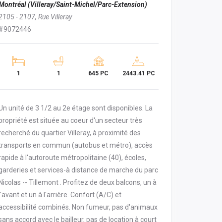
Montréal (Villeray/Saint-Michel/Parc-Extension)
2105 - 2107, Rue Villeray
#9072446
1
1
645 PC
2443.41 PC
Un unité de 3 1/2 au 2e étage sont disponibles. La
propriété est située au coeur d'un secteur très
recherché du quartier Villeray, à proximité des
transports en commun (autobus et métro), accès
rapide à l'autoroute métropolitaine (40), écoles,
garderies et services-à distance de marche du parc
Nicolas -- Tillemont . Profitez de deux balcons, un à
l'avant et un à l'arrière. Confort (A/C) et
accessibilité combinés. Non fumeur, pas d'animaux
sans accord avec le bailleur, pas de location à court