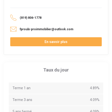
(819) 806-1778
fproulx-proimmobilier@outlook.com
En savoir plus
Taux du jour
Terme 1 an
4.89%
Terme 3 ans
4.09%
5 ans fermé
4.09%