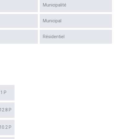
Municipalité
Municipal
Résidentiel
.1 P
12.8 P
10.2 P