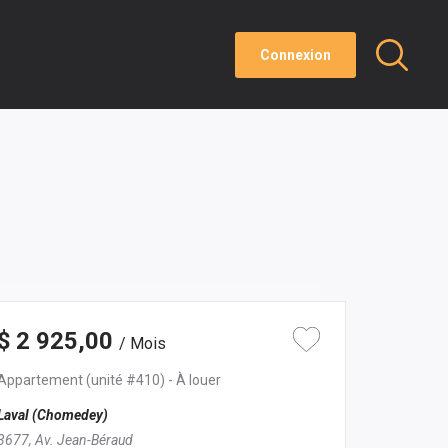
Connexion
$ 2 925,00
/ Mois
Appartement
(unité #410)
- À louer
Laval (Chomedey)
3677, Av. Jean-Béraud