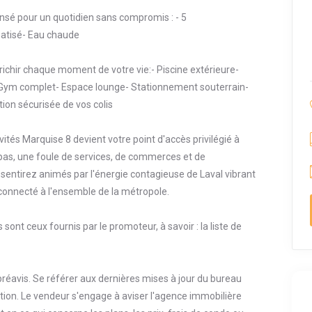
ensé pour un quotidien sans compromis : - 5
imatisé- Eau chaude
chir chaque moment de votre vie:- Piscine extérieure-
se- Gym complet- Espace lounge- Stationnement souterrain-
ion sécurisée de vos colis
vités Marquise 8 devient votre point d'accès privilégié à
s pas, une foule de services, de commerces et de
entirez animés par l'énergie contagieuse de Laval vibrant
 connecté à l'ensemble de la métropole.
s sont ceux fournis par le promoteur, à savoir : la liste de
préavis. Se référer aux dernières mises à jour du bureau
tion. Le vendeur s'engage à aviser l'agence immobilière