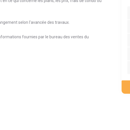
 en ce qui concerne les plans, les prix, frais de condo ou
hangement selon l'avancée des travaux.
s informations fournies par le bureau des ventes du