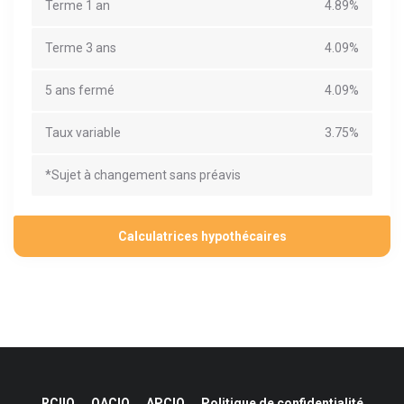
Terme 1 an
4.89%
Terme 3 ans
4.09%
5 ans fermé
4.09%
Taux variable
3.75%
*Sujet à changement sans préavis
Calculatrices hypothécaires
RCIIQ
OACIQ
APCIQ
Politique de confidentialité