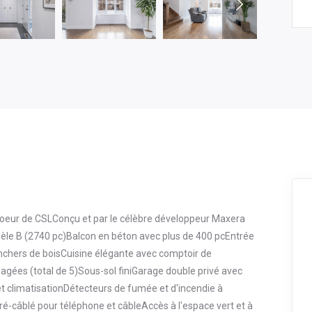
coeur de CSLConçu et par le célèbre développeur Maxera
èle B (2740 pc)Balcon en béton avec plus de 400 pcEntrée
anchers de boisCuisine élégante avec comptoir de
agées (total de 5)Sous-sol finiGarage double privé avec
t climatisationDétecteurs de fumée et d'incendie à
-câblé pour téléphone et câbleAccès à l'espace vert et à