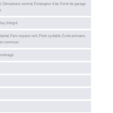
l
Climatiseur central
Échangeur d'air
Porte de garage
e
lus
Intégré
ôpital
Parc-espace vert
Piste cyclable
École primaire
 en commun
 aménagé