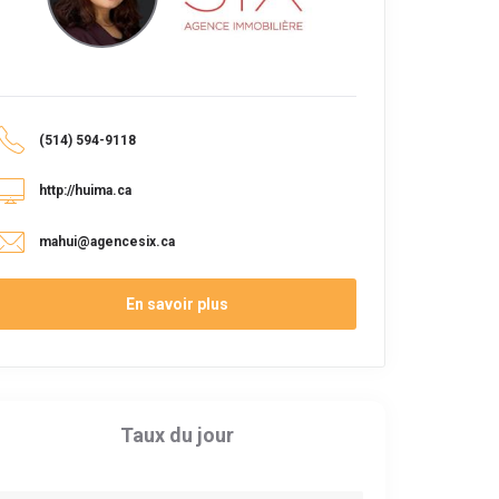
(514) 594-9118
http://huima.ca
mahui@agencesix.ca
En savoir plus
Taux du jour