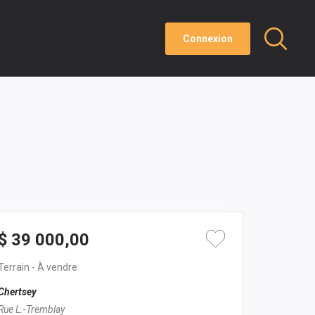
Connexion
$ 39 000,00
Terrain
- À vendre
Chertsey
Rue L.-Tremblay