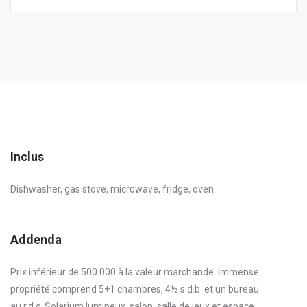
Inclus
Dishwasher, gas stove, microwave, fridge, oven
Addenda
Prix inférieur de 500 000 à la valeur marchande. Immense
propriété comprend 5+1 chambres, 4½ s.d.b. et un bureau
au r.d.c. Solarium lumineux, salon, salle de jeux et espace