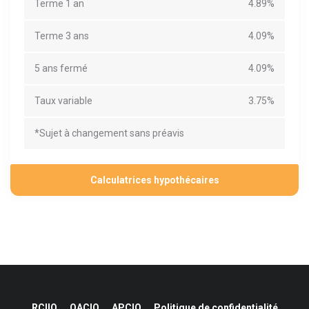
Terme 1 an
4.89%
Terme 3 ans
4.09%
5 ans fermé
4.09%
Taux variable
3.75%
*Sujet à changement sans préavis
Calculatrices hypothécaires
RCIIQ
OACIQ
APCIQ
Politique de confidentialité