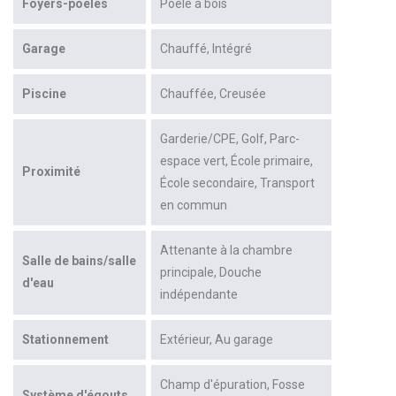
Foyers-poêles
Poêle à bois
Garage
Chauffé
Intégré
Piscine
Chauffée
Creusée
Garderie/CPE
Golf
Parc-
espace vert
École primaire
Proximité
École secondaire
Transport
en commun
Attenante à la chambre
Salle de bains/salle
principale
Douche
d'eau
indépendante
Stationnement
Extérieur
Au garage
Champ d'épuration
Fosse
Système d'égouts