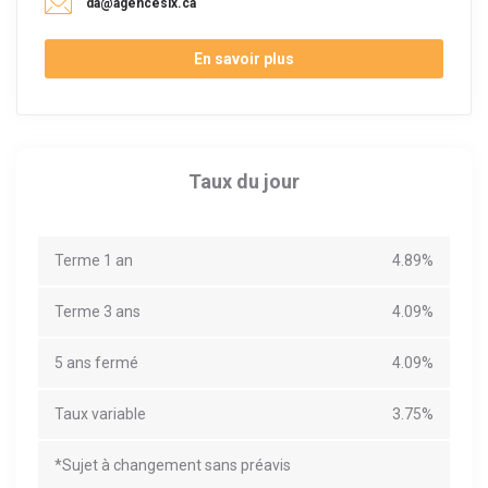
da@agencesix.ca
En savoir plus
Taux du jour
Terme 1 an
4.89%
Terme 3 ans
4.09%
5 ans fermé
4.09%
Taux variable
3.75%
*Sujet à changement sans préavis