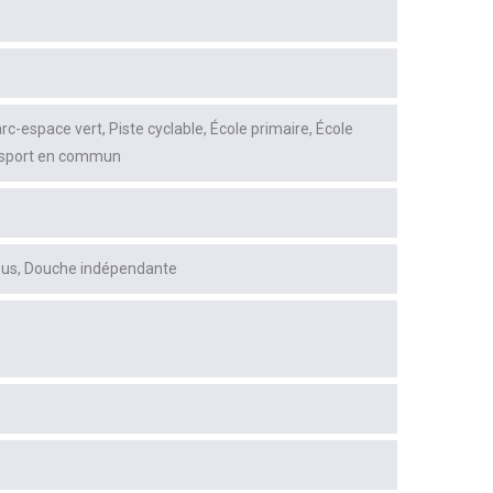
rc-espace vert
Piste cyclable
École primaire
École
sport en commun
ous
Douche indépendante