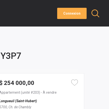
Connexion
J3Y3P7
$ 254 000,00
Appartement
(unité #203)
- À vendre
Longueuil (Saint-Hubert)
5700, Ch. de Chambly