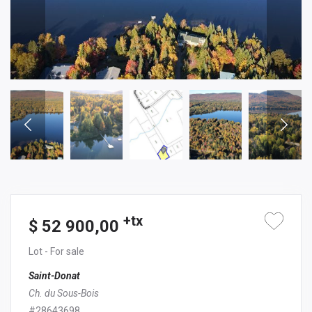
+tx
$ 52 900,00
Lot
- For sale
Saint-Donat
Ch. du Sous-Bois
#28643698