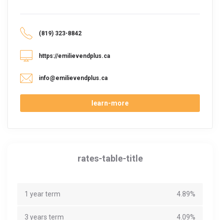
(819) 323-8842
https://emilievendplus.ca
info@emilievendplus.ca
learn-more
rates-table-title
1 year term
4.89%
3 years term
4.09%