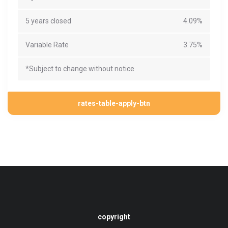
5 years closed
4.09%
Variable Rate
3.75%
*Subject to change without notice
rates-table-apply-btn
copyright