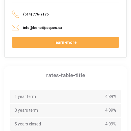
(514) 776-9176
info@benoitjacques.ca
learn-more
rates-table-title
1 year term
4.89%
3 years term
4.09%
5 years closed
4.09%