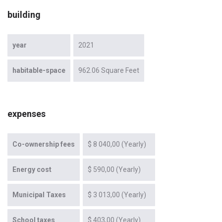
building
year
2021
habitable-space
962.06 Square Feet
expenses
Co-ownership fees
$ 8 040,00 (Yearly)
Energy cost
$ 590,00 (Yearly)
Municipal Taxes
$ 3 013,00 (Yearly)
School taxes
$ 403,00 (Yearly)