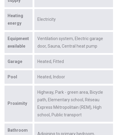
supply
Heating
Electricity
energy
Equipment
Ventilation system
Electric garage
available
door
Sauna
Central heat pump
Garage
Heated
Fitted
Pool
Heated
Indoor
Highway
Park - green area
Bicycle
path
Elementary school
Réseau
Proximity
Express Métropolitain (REM)
High
school
Public transport
Bathroom
Adjoining to primary bedroom