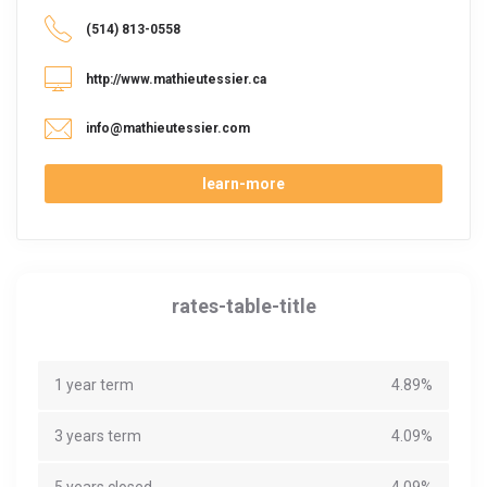
(514) 813-0558
http://www.mathieutessier.ca
info@mathieutessier.com
learn-more
rates-table-title
1 year term
4.89%
3 years term
4.09%
5 years closed
4.09%