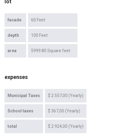
lot
facade
60 Feet
depth
100 Feet
area
5999.80 Square feet
expenses
Municipal Taxes
$ 2 557,00 (Yearly)
School taxes
$ 367,00 (Yearly)
total
$ 2 924,00 (Yearly)