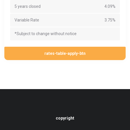
5 years closed
4.09%
Variable Rate
3.75%
*Subject to change without notice
rates-table-apply-btn
copyright