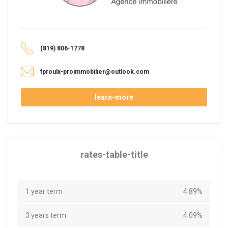
(819) 806-1778
fproulx-proimmobilier@outlook.com
learn-more
rates-table-title
1 year term
4.89%
3 years term
4.09%