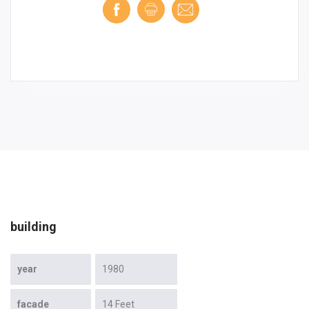
building
year
1980
facade
14 Feet