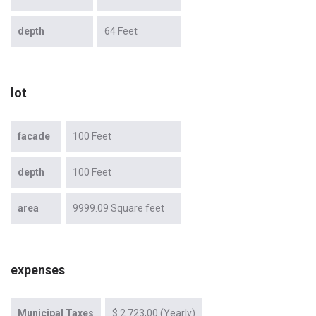
depth
64 Feet
lot
facade
100 Feet
depth
100 Feet
area
9999.09 Square feet
expenses
Municipal Taxes
$ 2 723,00 (Yearly)