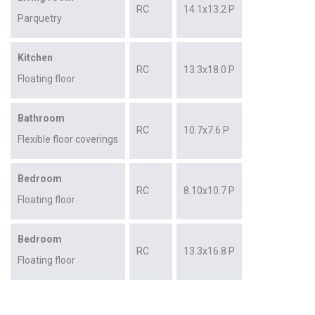
RC
14.1x13.2 P
Parquetry
Kitchen
RC
13.3x18.0 P
Floating floor
Bathroom
RC
10.7x7.6 P
Flexible floor coverings
Bedroom
RC
8.10x10.7 P
Floating floor
Bedroom
RC
13.3x16.8 P
Floating floor