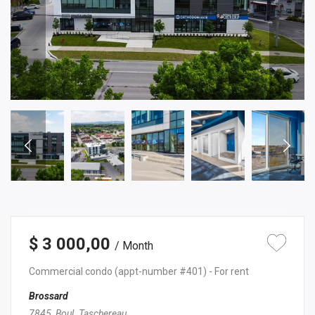
$ 3 000,00
/ Month
Commercial condo
(appt-number #401)
- For rent
Brossard
7845, Boul. Taschereau