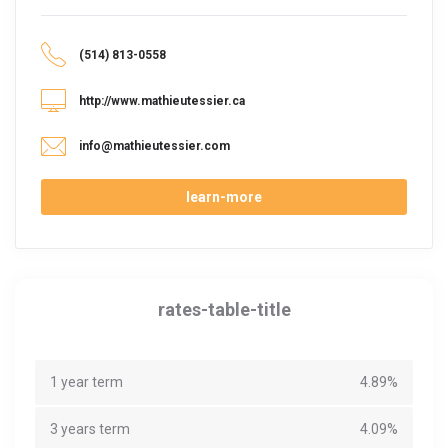
(514) 813-0558
http://www.mathieutessier.ca
info@mathieutessier.com
learn-more
rates-table-title
1 year term
4.89%
3 years term
4.09%