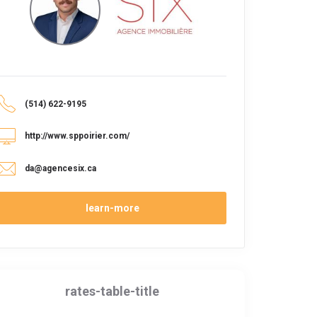
(514) 622-9195
http://www.sppoirier.com/
da@agencesix.ca
learn-more
rates-table-title