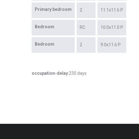
Primary bedroom
2
11.1x11.6 P
Bedroom
RC
10.0x11.0 P
Bedroom
2
9.0x11.6 P
occupation-delay
230 days