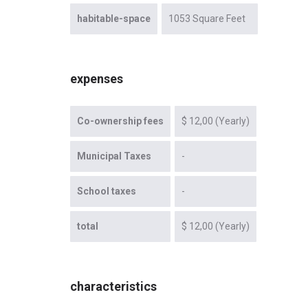
habitable-space
1053 Square Feet
expenses
Co-ownership fees
$ 12,00 (Yearly)
Municipal Taxes
-
School taxes
-
total
$ 12,00 (Yearly)
characteristics