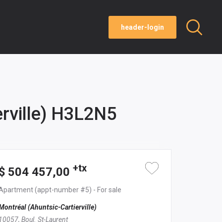
header-login
erville) H3L2N5
+tx
$ 504 457,00
Apartment
(appt-number #5)
- For sale
Montréal (Ahuntsic-Cartierville)
10057, Boul. St-Laurent