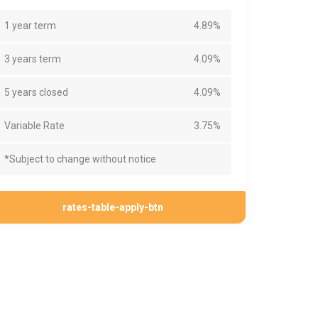
1 year term
4.89%
3 years term
4.09%
5 years closed
4.09%
Variable Rate
3.75%
*Subject to change without notice
rates-table-apply-btn