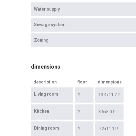
Water supply
Sewage system
Zoning
dimensions
description
floor
dimensions
Living room
2
13.4x11.7 P
Kitchen
2
8.6x8.0 P
Dining room
2
9.2x11.1 P