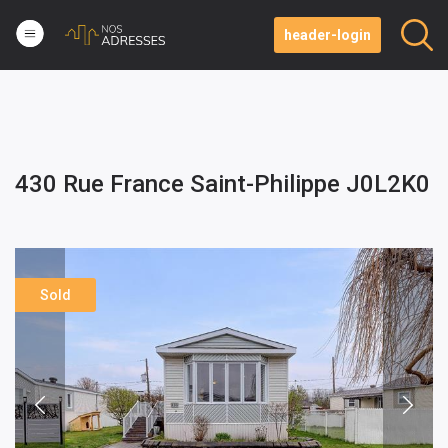
header-login
430 Rue France Saint-Philippe J0L2K0
Sold