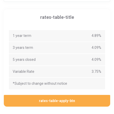
rates-table-title
1 year term
4.89%
3 years term
4.09%
5 years closed
4.09%
Variable Rate
3.75%
*Subject to change without notice
rates-table-apply-btn